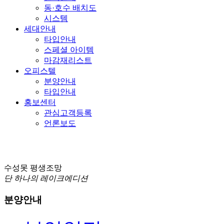
동·호수 배치도
시스템
세대안내
타입안내
스페셜 아이템
마감재리스트
오피스텔
분양안내
타입안내
홍보센터
관심고객등록
언론보도
수성못 평생조망
단 하나의 레이크에디션
분양안내