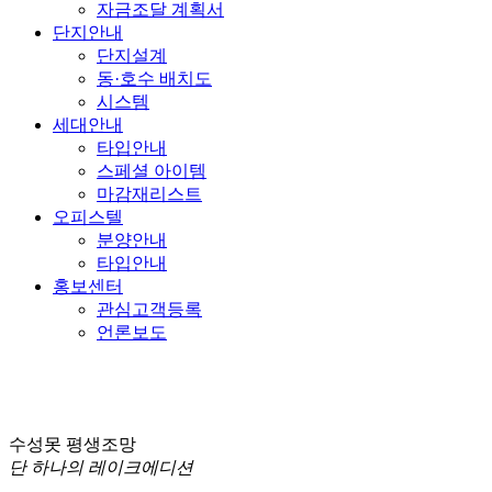
자금조달 계획서
단지안내
단지설계
동·호수 배치도
시스템
세대안내
타입안내
스페셜 아이템
마감재리스트
오피스텔
분양안내
타입안내
홍보센터
관심고객등록
언론보도
수성못 평생조망
단 하나의 레이크에디션